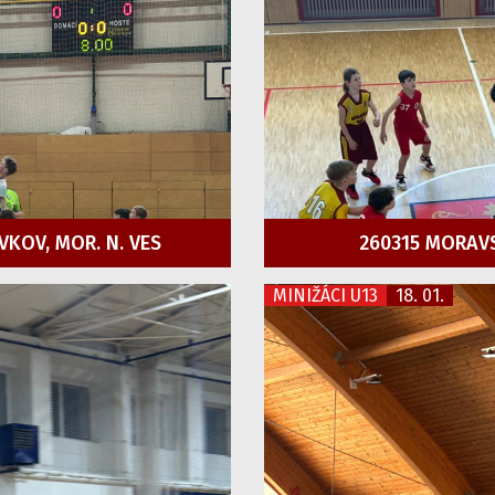
VKOV, MOR. N. VES
260315 MORAV
MINIŽÁCI U13
18. 01.