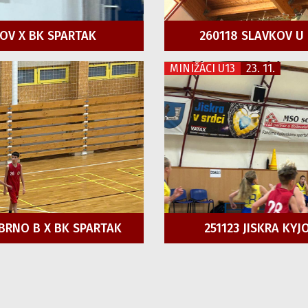
KOV X BK SPARTAK
260118 SLAVKOV U 
MINIŽÁCI U13
23. 11.
 BRNO B X BK SPARTAK
251123 JISKRA KY