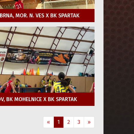
BRNA, MOR. N. VES X BK SPARTAK
JOV, BK MOHELNICE X BK SPARTAK
«
1
2
3
»