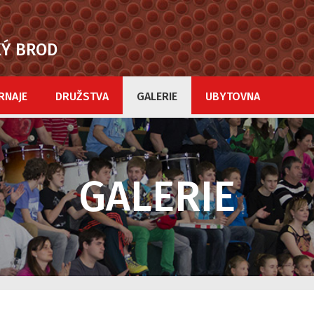
KÝ BROD
RNAJE
DRUŽSTVA
GALERIE
UBYTOVNA
GALERIE