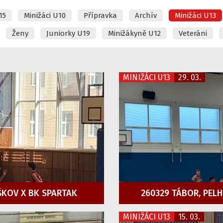
15
Minižáci U10
Přípravka
Archív
Minižáci U13
Ženy
Juniorky U19
Minižákyně U12
Veteráni
MINIŽÁCI U13
29. 03.
ŠKOV X BK SPARTAK
260329 TÁBOR, PELH
MINIŽÁCI U13
15. 03.