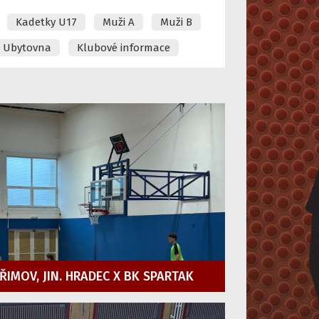
Kadetky U17
Muži A
Muži B
Ubytovna
Klubové informace
ŘIMOV, JIN. HRADEC X BK SPARTAK