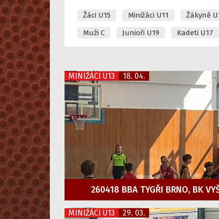
Žáci U15
Minižáci U11
Žákyně U
Muži C
Junioři U19
Kadeti U17
MINIŽÁCI U13
18. 04.
260418 BBA TYGŘI BRNO, BK VY
MINIŽÁCI U13
29. 03.