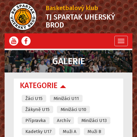
Basketbalový klub
TJ SPARTAK UHERSKÝ
BROD
Menu
GALERIE
KATEGORIE
Žáci U15
Minižáci U11
Žákyně U15
Minižáci U10
Přípravka
Archív
Minižáci U13
Kadetky U17
Muži A
Muži B