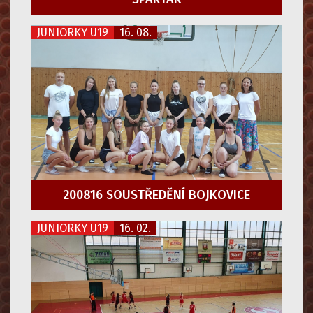
JUNIORKY U19
16. 08.
200816 SOUSTŘEDĚNÍ BOJKOVICE
JUNIORKY U19
16. 02.