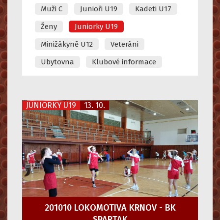
Muži C
Junioři U19
Kadeti U17
Ženy
Juniorky U19
Minižákyně U12
Veteráni
Ubytovna
Klubové informace
JUNIORKY U19
13. 10.
201010 LOKOMOTIVA KRNOV - BK
SPARTAK