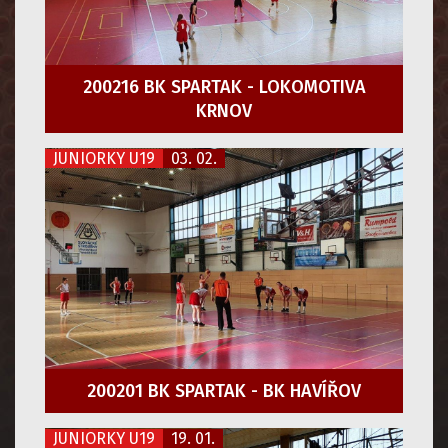
200216 BK SPARTAK - LOKOMOTIVA
KRNOV
JUNIORKY U19
03. 02.
200201 BK SPARTAK - BK HAVÍŘOV
JUNIORKY U19
19. 01.