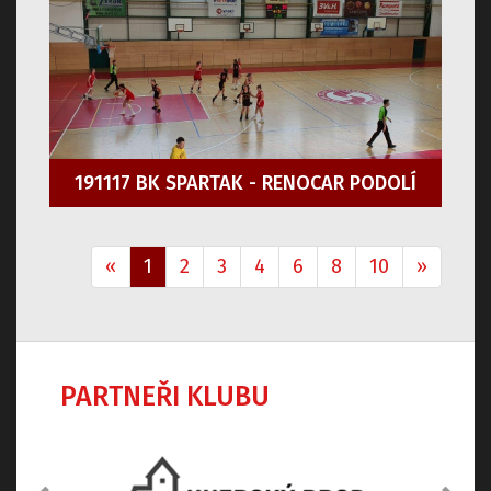
191117 BK SPARTAK - RENOCAR PODOLÍ
«
1
2
3
4
6
8
10
»
PARTNEŘI KLUBU
Předchozí
Dalš