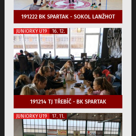
191222 BK SPARTAK - SOKOL LANŽHOT
JUNIORKY U19
16. 12.
191214 TJ TŘEBÍČ - BK SPARTAK
JUNIORKY U19
17. 11.