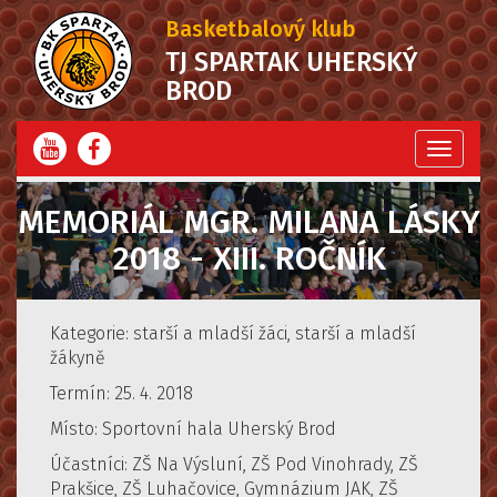
Basketbalový klub
TJ SPARTAK UHERSKÝ
BROD
Menu
MEMORIÁL MGR. MILANA LÁSKY
2018 - XIII. ROČNÍK
Kategorie: starší a mladší žáci, starší a mladší
žákyně
Termín: 25. 4. 2018
Místo: Sportovní hala Uherský Brod
Účastníci: ZŠ Na Výsluní, ZŠ Pod Vinohrady, ZŠ
Prakšice, ZŠ Luhačovice, Gymnázium JAK, ZŠ