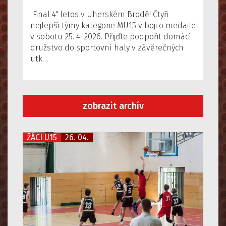
"Final 4" letos v Uherském Brodě! Čtyři
nejlepší týmy kategorie MU15 v boji o medaile
v sobotu 25. 4. 2026. Přijďte podpořit domácí
družstvo do sportovní haly v závěrečných
utk…
zobrazit archív
ŽÁCI U15
26. 04.