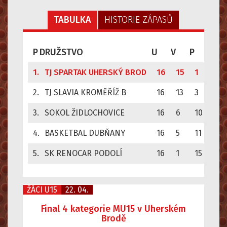
TABULKA
HISTORIE ZÁPASŮ
P
DRUŽSTVO
U
V
P
SKÓ
1.
TJ SPARTAK UHERSKÝ BROD
16
15
1
137
2.
TJ SLAVIA KROMĚŘÍŽ B
16
13
3
148
3.
SOKOL ŽIDLOCHOVICE
16
6
10
799
4.
BASKETBAL DUBŇANY
16
5
11
969
5.
SK RENOCAR PODOLÍ
16
1
15
533
ŽÁCI U15
22. 04.
Final 4 kategorie MU15 v Uherském
Brodě