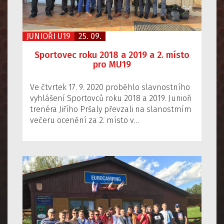
JUNIOŘI U19
25. 09.
Sportovec roku 2018 a 2019 a 2. místo
pro MU19
Ve čtvrtek 17. 9. 2020 proběhlo slavnostního
vyhlášení Sportovců roku 2018 a 2019. Junioři
trenéra Jiřího Pršaly převzali na slanostmím
večeru ocenění za 2. místo v…