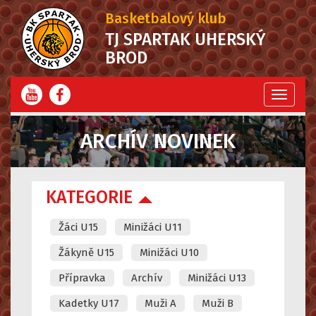
Basketbalový klub
TJ SPARTAK UHERSKÝ
BROD
Menu
ARCHÍV NOVINEK
KATEGORIE
Žáci U15
Minižáci U11
Žákyně U15
Minižáci U10
Přípravka
Archív
Minižáci U13
Kadetky U17
Muži A
Muži B