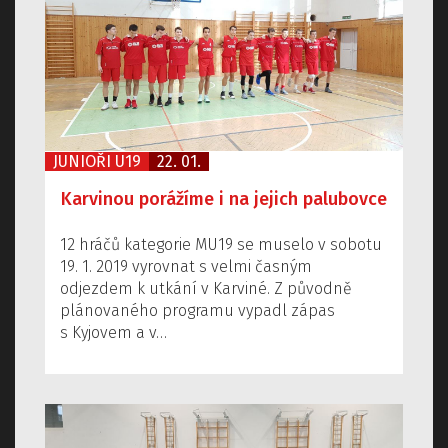
JUNIOŘI U19
22. 01.
Karvinou porážíme i na jejich palubovce
12 hráčů kategorie MU19 se muselo v sobotu
19. 1. 2019 vyrovnat s velmi časným
odjezdem k utkání v Karviné. Z původně
plánovaného programu vypadl zápas
s Kyjovem a v…