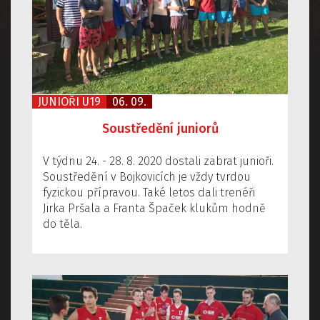
JUNIOŘI U19
06. 09.
Soustředění juniorů
V týdnu 24. - 28. 8. 2020 dostali zabrat junioři.
Soustředění v Bojkovicích je vždy tvrdou
fyzickou přípravou. Také letos dali trenéři
Jirka Pršala a Franta Špaček klukům hodně
do těla.