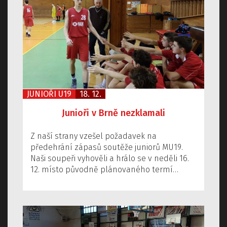
JUNIOŘI U19
18. 12.
Junioři v Brně nezklamali
Z naší strany vzešel požadavek na
předehrání zápasů soutěže juniorů MU19.
Naši soupeři vyhověli a hrálo se v neděli 16.
12. místo původně plánovaného termí…