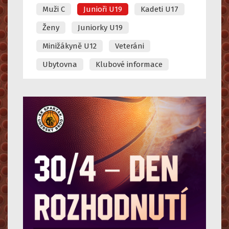
Muži C
Junioři U19
Kadeti U17
Ženy
Juniorky U19
Minižákyně U12
Veteráni
Ubytovna
Klubové informace