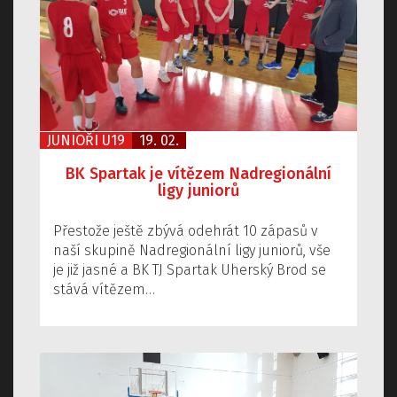
JUNIOŘI U19
19. 02.
BK Spartak je vítězem Nadregionální
ligy juniorů
Přestože ještě zbývá odehrát 10 zápasů v
naší skupině Nadregionální ligy juniorů, vše
je již jasné a BK TJ Spartak Uherský Brod se
stává vítězem…