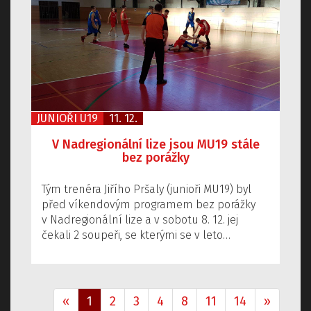
JUNIOŘI U19
11. 12.
V Nadregionální lize jsou MU19 stále
bez porážky
Tým trenéra Jiřího Pršaly (junioři MU19) byl
před víkendovým programem bez porážky
v Nadregionální lize a v sobotu 8. 12. jej
čekali 2 soupeři, se kterými se v leto…
«
1
2
3
4
8
11
14
»