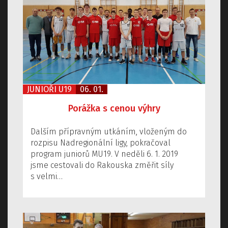
JUNIOŘI U19
06. 01.
Porážka s cenou výhry
Dalším přípravným utkáním, vloženým do
rozpisu Nadregionální ligy, pokračoval
program juniorů MU19. V neděli 6. 1. 2019
jsme cestovali do Rakouska změřit síly
s velmi…